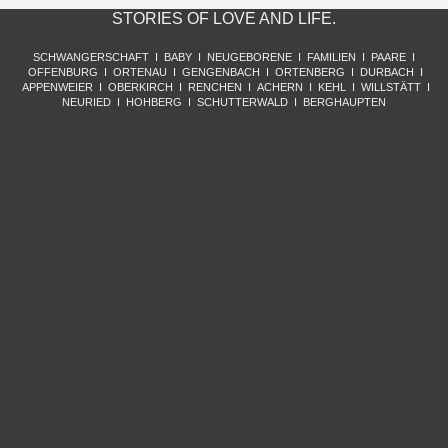
STORIES OF LOVE AND LIFE.
SCHWANGERSCHAFT I BABY I NEUGEBORENE I FAMILIEN I PAARE I
OFFENBURG I ORTENAU I GENGENBACH I ORTENBERG I DURBACH I
APPENWEIER I OBERKIRCH I RENCHEN I ACHERN I KEHL I WILLSTÄTT I
NEURIED I HOHBERG I SCHUTTERWALD I BERGHAUPTEN