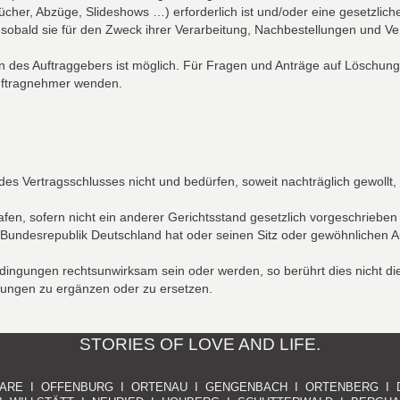
bücher, Abzüge, Slideshows …) erforderlich ist und/oder eine gesetzliche
bald sie für den Zweck ihrer Verarbeitung, Nachbestellungen und Ver
en des Auftraggebers ist möglich. Für Fragen und Anträge auf Löschu
Auftragnehmer wenden.
Vertragsschlusses nicht und bedürfen, soweit nachträglich gewollt, z
afen, sofern nicht ein anderer Gerichtsstand gesetzlich vorgeschrieben 
 Bundesrepublik Deutschland hat oder seinen Sitz oder gewöhnlichen Au
ingungen rechtsunwirksam sein oder werden, so berührt dies nicht di
ungen zu ergänzen oder zu ersetzen.
STORIES OF LOVE AND LIFE.
ARE I OFFENBURG I ORTENAU I GENGENBACH I ORTENBERG I 