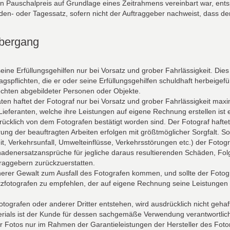
ein Pauschalpreis auf Grundlage eines Zeitrahmens vereinbart war, ent
unden- oder Tagessatz, sofern nicht der Auftraggeber nachweist, dass d
übergang
seine Erfüllungsgehilfen nur bei Vorsatz und grober Fahrlässigkeit. Die
gspflichten, die er oder seine Erfüllungsgehilfen schuldhaft herbeigef
echten abgebildeter Personen oder Objekte.
ten haftet der Fotograf nur bei Vorsatz und grober Fahrlässigkeit max
eferanten, welche ihre Leistungen auf eigene Rechnung erstellen ist
rücklich von dem Fotografen bestätigt worden sind. Der Fotograf haftet 
g der beauftragten Arbeiten erfolgen mit größtmöglicher Sorgfalt. So
it, Verkehrsunfall, Umwelteinflüsse, Verkehrsstörungen etc.) der Fotog
chadenersatzansprüche für jegliche daraus resultierenden Schäden, Fol
ftraggebern zurückzuerstatten.
erer Gewalt zum Ausfall des Fotografen kommen, und sollte der Fotogra
otografen zu empfehlen, der auf eigene Rechnung seine Leistungen erb
tografen oder anderer Dritter entstehen, wird ausdrücklich nicht gehaft
ials ist der Kunde für dessen sachgemäße Verwendung verantwortlic
der Fotos nur im Rahmen der Garantieleistungen der Hersteller des Fot