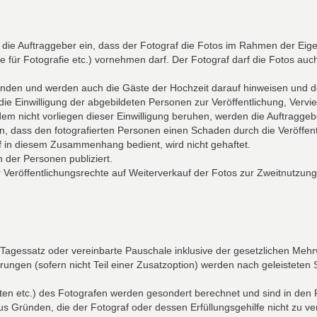
n die Auftraggeber ein, dass der Fotograf die Fotos im Rahmen der Ei
für Fotografie etc.) vornehmen darf. Der Fotograf darf die Fotos auch
tanden und werden auch die Gäste der Hochzeit darauf hinweisen und de
die Einwilligung der abgebildeten Personen zur Veröffentlichung, Verviel
em nicht vorliegen dieser Einwilligung beruhen, werden die Auftraggebe
n, dass den fotografierten Personen einen Schaden durch die Veröffent
af in diesem Zusammenhang bedient, wird nicht gehaftet.
 der Personen publiziert.
Veröffentlichungsrechte auf Weiterverkauf der Fotos zur Zweitnutzung
, Tagessatz oder vereinbarte Pauschale inklusive der gesetzlichen Meh
rungen (sofern nicht Teil einer Zusatzoption) werden nach geleisteten
ten etc.) des Fotografen werden gesondert berechnet und sind in den 
us Gründen, die der Fotograf oder dessen Erfüllungsgehilfe nicht zu ve