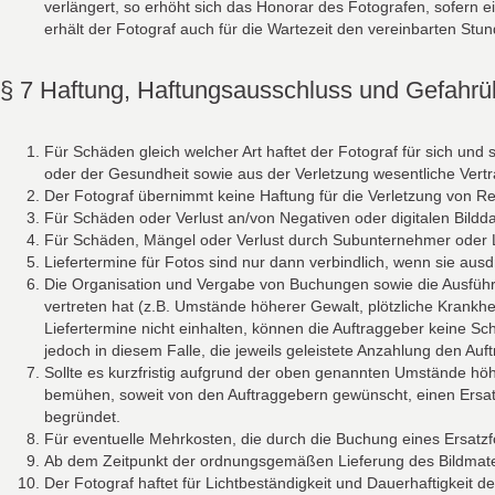
verlängert, so erhöht sich das Honorar des Fotografen, sofern 
erhält der Fotograf auch für die Wartezeit den vereinbarten St
§ 7 Haftung, Haftungsausschluss und Gefahr
Für Schäden gleich welcher Art haftet der Fotograf für sich und 
oder der Gesundheit sowie aus der Verletzung wesentliche Vertra
Der Fotograf übernimmt keine Haftung für die Verletzung von R
Für Schäden oder Verlust an/von Negativen oder digitalen Bildda
Für Schäden, Mängel oder Verlust durch Subunternehmer oder Li
Liefertermine für Fotos sind nur dann verbindlich, wenn sie ausd
Die Organisation und Vergabe von Buchungen sowie die Ausführun
vertreten hat (z.B. Umstände höherer Gewalt, plötzliche Krankhe
Liefertermine nicht einhalten, können die Auftraggeber keine S
jedoch in diesem Falle, die jeweils geleistete Anzahlung den Au
Sollte es kurzfristig aufgrund der oben genannten Umstände höh
bemühen, soweit von den Auftraggebern gewünscht, einen Ersatzf
begründet.
Für eventuelle Mehrkosten, die durch die Buchung eines Ersatzfo
Ab dem Zeitpunkt der ordnungsgemäßen Lieferung des Bildmater
Der Fotograf haftet für Lichtbeständigkeit und Dauerhaftigkeit 