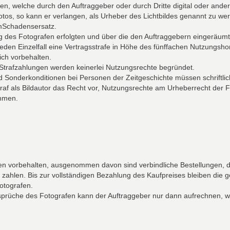
ien, welche durch den Auftraggeber oder durch Dritte digital oder ande
otos, so kann er verlangen, als Urheber des Lichtbildes genannt zu w
mSchadensersatz.
ng des Fotografen erfolgten und über die den Auftraggebern einger
 jeden Einzelfall eine Vertragsstrafe in Höhe des fünffachen Nutzung
ch vorbehalten.
trafzahlungen werden keinerlei Nutzungsrechte begründet.
 Sonderkonditionen bei Personen der Zeitgeschichte müssen schriftlic
raf als Bildautor das Recht vor, Nutzungsrechte am Urheberrecht der F
hmen.
n vorbehalten, ausgenommen davon sind verbindliche Bestellungen, die
hlen. Bis zur vollständigen Bezahlung des Kaufpreises bleiben die gel
otografen.
prüche des Fotografen kann der Auftraggeber nur dann aufrechnen, we