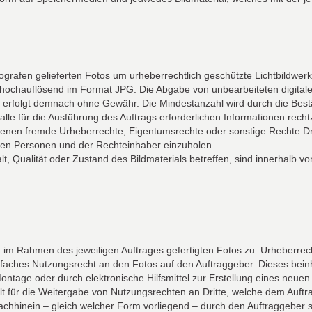
rafen gelieferten Fotos um urheberrechtlich geschützte Lichtbildwerke
ial hochauflösend im Format JPG. Die Abgabe von unbearbeiteten digit
rung erfolgt demnach ohne Gewähr. Die Mindestanzahl wird durch die Bes
le für die Ausführung des Auftrags erforderlichen Informationen rechtz
 fremde Urheberrechte, Eigentumsrechte oder sonstige Rechte Dritter 
eten Personen und der Rechteinhaber einzuholen.
lt, Qualität oder Zustand des Bildmaterials betreffen, sind innerhalb 
 im Rahmen des jeweiligen Auftrages gefertigten Fotos zu. Urheberrech
nfaches Nutzungsrecht an den Fotos auf den Auftraggeber. Dieses beinha
tage oder durch elektronische Hilfsmittel zur Erstellung eines neuen 
für die Weitergabe von Nutzungsrechten an Dritte, welche dem Auftragg
chhinein – gleich welcher Form vorliegend – durch den Auftraggeber sel