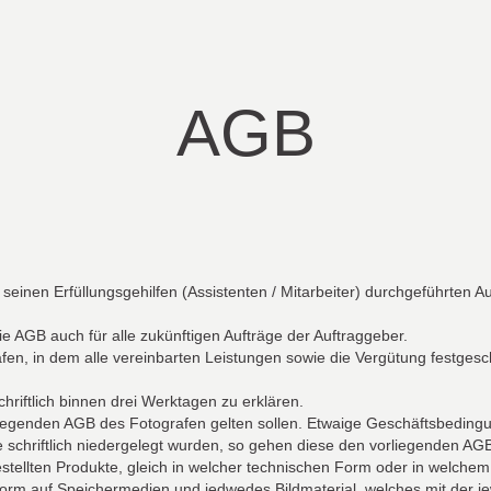
AGB
seinen Erfüllungsgehilfen (Assistenten / Mitarbeiter) durchgeführten 
e AGB auch für alle zukünftigen Aufträge der Auftraggeber.
afen, in dem alle vereinbarten Leistungen sowie die Vergütung festge
hriftlich binnen drei Werktagen zu erklären.
vorliegenden AGB des Fotografen gelten sollen. Etwaige Geschäftsbedi
schriftlich niedergelegt wurden, so gehen diese den vorliegenden AGB
tellten Produkte, gleich in welcher technischen Form oder in welchem M
er Form auf Speichermedien und jedwedes Bildmaterial, welches mit der 